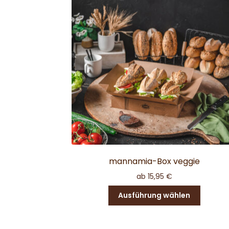
mannamia-Box veggie
ab
15,95
€
Dieses
Ausführung wählen
Produkt
weist
mehrer