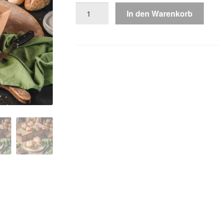
mannamia-
In den Warenkorb
Box
Menge