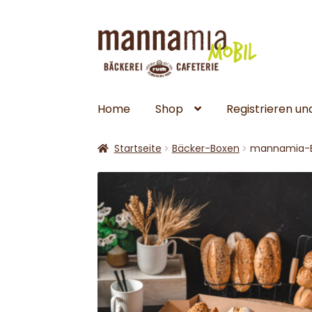
Zur
Zum
Navigation
Inhalt
springen
springen
Home
Shop
Registrieren u
Startseite
Bäcker-Boxen
mannamia-