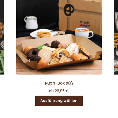
Ruch-Box süß
ab
26,95
€
Dieses
Ausführung wählen
Produkt
weist
e
mehrere