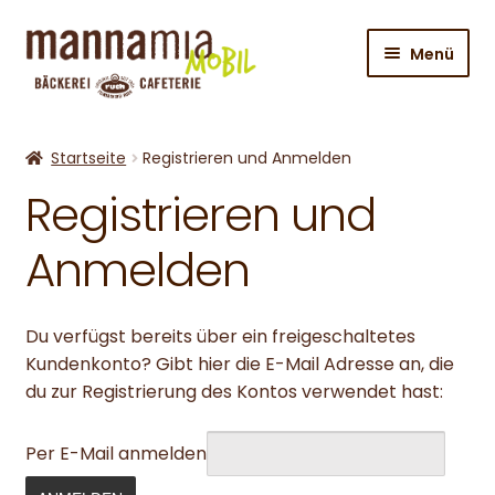
Zur
Zum
Menü
Navigation
Inhalt
springen
springen
Home
Startseite
Registrieren und Anmelden
Unte
Shop
Registrieren und
öffn
Registrieren und Anmelden
Anmelden
Kontakt
Du verfügst bereits über ein freigeschaltetes
Kundenkonto? Gibt hier die E-Mail Adresse an, die
du zur Registrierung des Kontos verwendet hast:
Per E-Mail anmelden