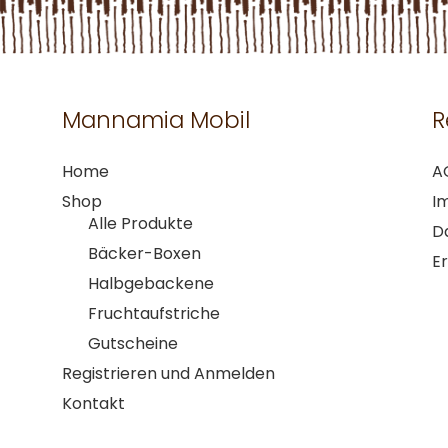
Mannamia Mobil
R
Home
A
Shop
I
Alle Produkte
D
Bäcker-Boxen
Er
Halbgebackene
Fruchtaufstriche
Gutscheine
Registrieren und Anmelden
Kontakt