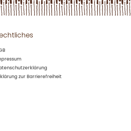
echtliches
GB
mpressum
atenschutzerklärung
klärung zur Barrierefreiheit