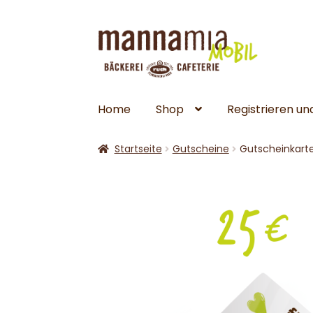
Zur
Zum
Navigation
Inhalt
springen
springen
Home
Shop
Registrieren u
Startseite
Gutscheine
Gutscheinkart