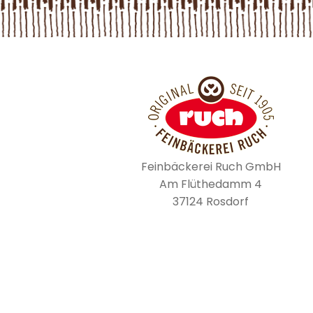
Feinbäckerei Ruch GmbH
Am Flüthedamm 4
37124 Rosdorf